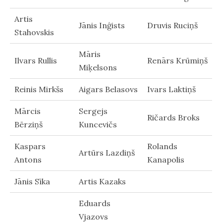
Artis
Jānis Inģists
Druvis Ruciņš
Stahovskis
Māris
Ilvars Rullis
Renārs Krūmiņš
Miķelsons
Reinis Mirkšs
Aigars Belasovs
Ivars Laktiņš
Mārcis
Sergejs
Ričards Broks
Bērziņš
Kuncevičs
Kaspars
Rolands
Artūrs Lazdiņš
Antons
Kanapolis
Jānis Sīka
Artis Kazaks
Eduards
Vjazovs