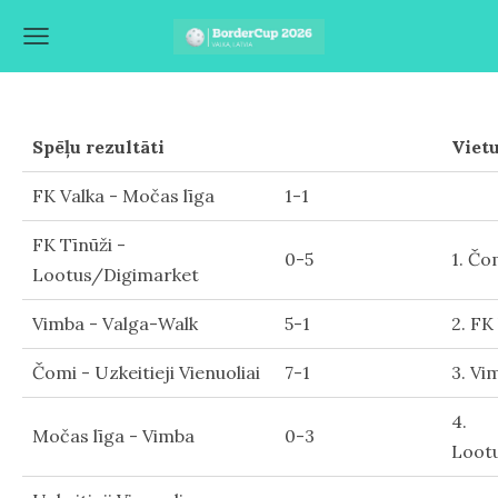
Spēļu rezultāti
Vietu
FK Valka - Močas līga
1-1
FK Tīnūži -
0-5
1. Čo
Lootus/Digimarket
Vimba - Valga-Walk
5-1
2. FK
Čomi - Uzkeitieji Vienuoliai
7-1
3. Vi
4.
Močas līga - Vimba
0-3
Loot