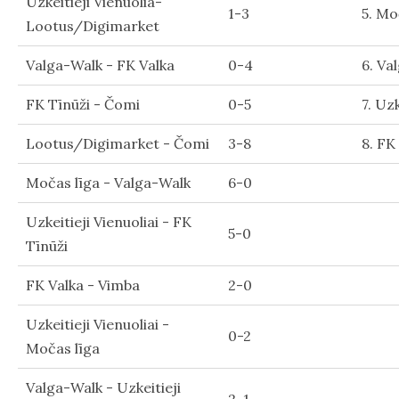
Uzkeitieji Vienuolia-
1-3
5. Mo
Lootus/Digimarket
Valga-Walk - FK Valka
0-4
6. Va
FK Tīnūži - Čomi
0-5
7. Uzk
Lootus/Digimarket - Čomi
3-8
8. FK
Močas līga - Valga-Walk
6-0
Uzkeitieji Vienuoliai - FK
5-0
Tīnūži
FK Valka - Vimba
2-0
Uzkeitieji Vienuoliai -
0-2
Močas līga
Valga-Walk - Uzkeitieji
2-1