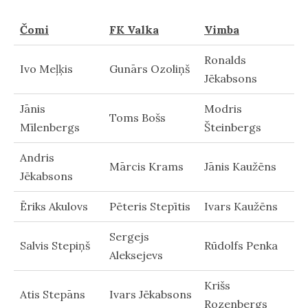
Čomi
FK Valka
Vimba
Ronalds
Ivo Meļķis
Gunārs Ozoliņš
Jēkabsons
Jānis
Modris
Toms Bošs
Mīlenbergs
Šteinbergs
Andris
Mārcis Krams
Jānis Kaužēns
Jēkabsons
Ēriks Akulovs
Pēteris Stepītis
Ivars Kaužēns
Sergejs
Salvis Stepiņš
Rūdolfs Penka
Aleksejevs
Krišs
Atis Stepāns
Ivars Jēkabsons
Rozenbergs