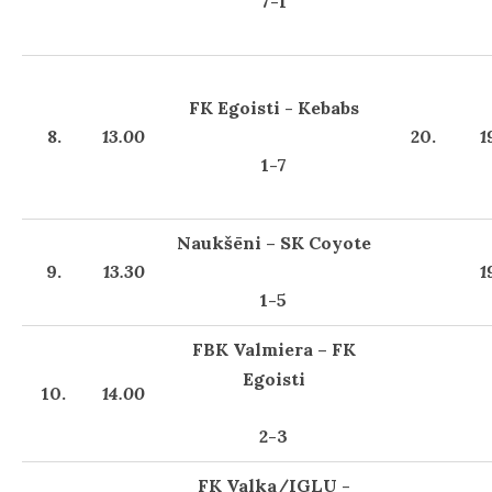
7-1
FK Egoisti - Kebabs
8.
13.00
20.
1
1-7
Naukšēni – SK Coyote
9.
13.30
1
1-5
FBK Valmiera – FK
Egoisti
10.
14.00
2-3
FK Valka/IGLU -