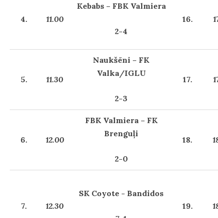
Kebabs – FBK Valmiera
4.
11.00
16.
1
2-4
Naukšēni – FK
Valka/IGLU
5.
11.30
17.
1
2-3
FBK Valmiera – FK
Brenguļi
6.
12.00
18.
1
2-0
SK Coyote - Bandidos
7.
12.30
19.
1