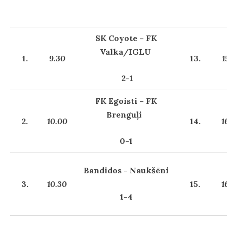
SK Coyote – FK
Valka/IGLU
1.
9.30
13.
1
2-1
FK Egoisti – FK
Brenguļi
2.
10.00
14.
1
0-1
Bandidos - Naukšēni
3.
10.30
15.
1
1-4