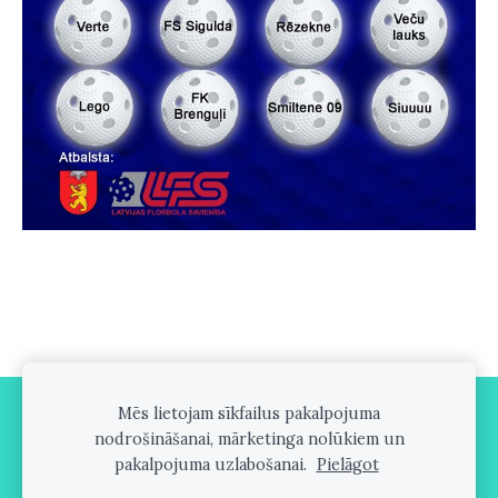
Mēs lietojam sīkfailus pakalpojuma
Sīkdatnes
nodrošināšanai, mārketinga nolūkiem un
pakalpojuma uzlabošanai.
Pielāgot
Created with
Mozello
- the easiest way to create a